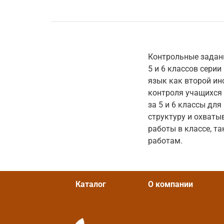
Контрольные задан
5 и 6 классов сери
язык как второй ин
контроля учащихся 
за 5 и 6 классы дл
структуру и охваты
работы в классе, т
работам.
Каталог
О компании