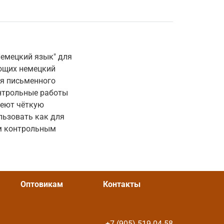
Немецкий язык" для
ающих немецкий
ля письменного
онтрольные работы
меют чёткую
льзовать как для
ым контрольным
Оптовикам
Контакты
+7 (905) 519-04-58