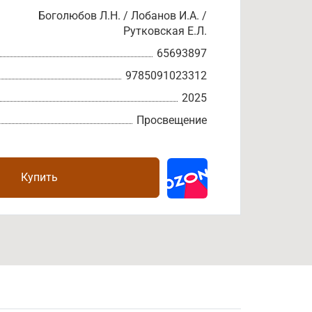
Боголюбов Л.Н. / Лобанов И.А. /
Рутковская Е.Л.
65693897
9785091023312
2025
Просвещение
Купить