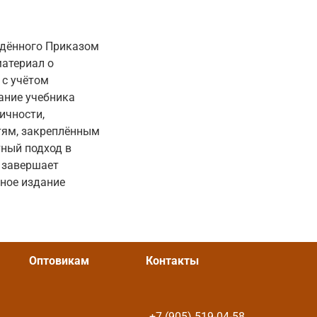
ждённого Приказом
материал о
 с учётом
ание учебника
ичности,
тям, закреплённым
тный подход в
 завершает
ное издание
Оптовикам
Контакты
+7 (905) 519-04-58