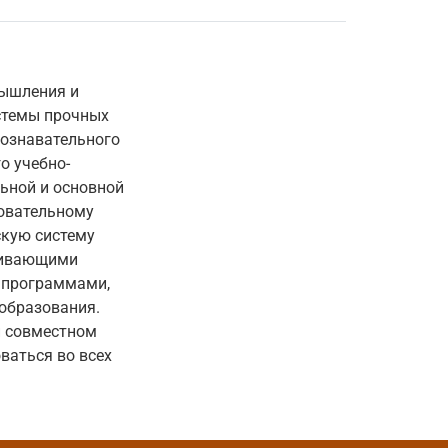
мышления и
стемы прочных
познавательного
о учебно-
ьной и основной
зовательному
скую систему
звивающими
, программами,
образования.
и совместном
ваться во всех