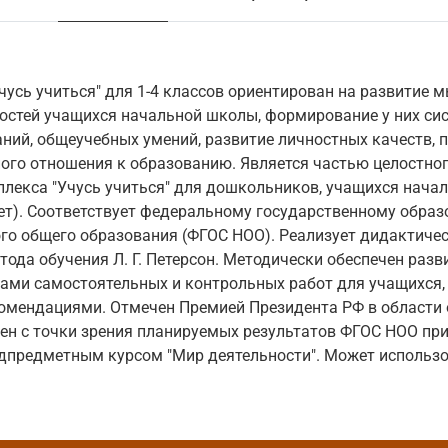
чусь учиться" для 1-4 классов ориентирован на развитие 
остей учащихся начальной школы, формирование у них си
ний, общеучебных умений, развитие личностных качеств, 
ного отношения к образованию. Является частью целостног
лекса "Учусь учиться" для дошкольников, учащихся начал
лет). Соответствует федеральному государственному обра
го общего образования (ФГОС НОО). Реализует дидактиче
тода обучения Л. Г. Петерсон. Методически обеспечен ра
ками самостоятельных и контрольных работ для учащихся
омендациями. Отмечен Премией Президента РФ в области 
ен с точки зрения планируемых результатов ФГОС НОО пр
дпредметным курсом "Мир деятельности". Может использо