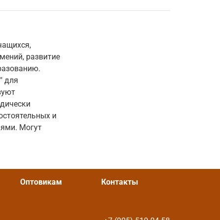
чащихся,
мений, развитие
разованию.
" для
зуют
одически
остоятельных и
ями. Могут
Оптовикам
Контакты