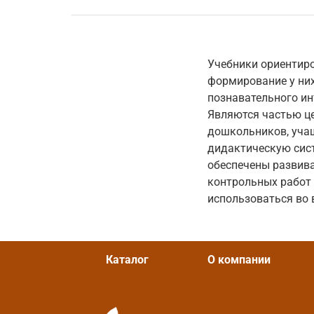
Учебники ориентиро
формирование у них
познавательного ин
Являются частью це
дошкольников, учащ
дидактическую сист
обеспечены развив
контрольных работ
использоваться во 
Каталог
О компании