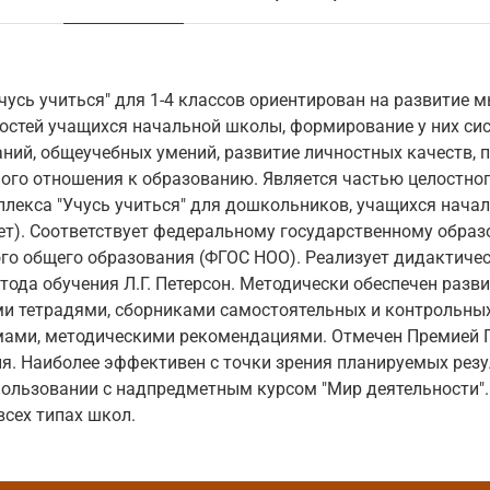
чусь учиться" для 1-4 классов ориентирован на развитие 
остей учащихся начальной школы, формирование у них си
ний, общеучебных умений, развитие личностных качеств, 
ного отношения к образованию. Является частью целостног
лекса "Учусь учиться" для дошкольников, учащихся начал
лет). Соответствует федеральному государственному обра
го общего образования (ФГОС НОО). Реализует дидактиче
тода обучения Л.Г. Петерсон. Методически обеспечен раз
и тетрадями, сборниками самостоятельных и контрольных
мами, методическими рекомендациями. Отмечен Премией 
я. Наиболее эффективен с точки зрения планируемых рез
пользовании с надпредметным курсом "Мир деятельности"
всех типах школ.