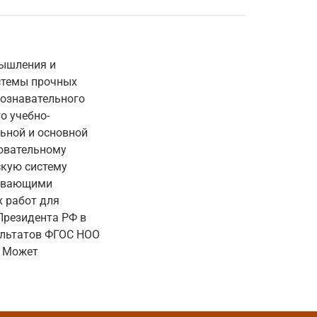
мышления и
стемы прочных
познавательного
о учебно-
ьной и основной
зовательному
скую систему
вивающими
 работ для
Президента РФ в
ультатов ФГОС НОО
. Может