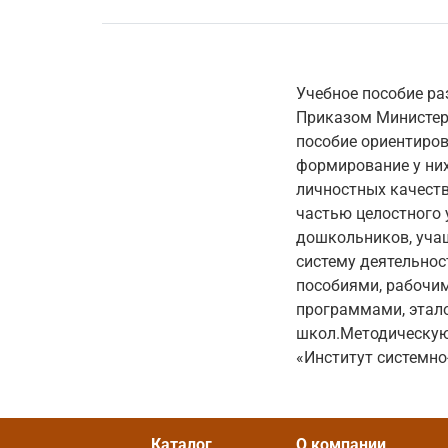
Учебное пособие ра
Приказом Министерс
пособие ориентиров
формирование у них
личностных качеств
частью целостного 
дошкольников, учащ
систему деятельнос
пособиями, рабочим
программами, этал
школ.Методическую
«Институт системно
Каталог
О компании