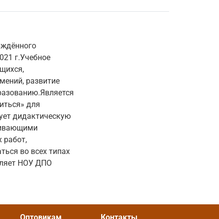
рждённого
021 г.Учебное
щихся,
мений, развитие
бразованию.Является
иться» для
зует дидактическую
звивающими
 работ,
ься во всех типах
вляет НОУ ДПО
Оптовикам
Контакты