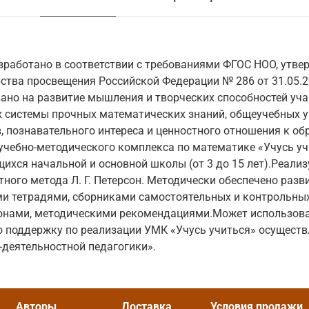
зработано в соответствии с требованиями ФГОС НОО, утве
тва просвещения Российской Федерации № 286 от 31.05.2
ано на развитие мышления и творческих способностей уча
 системы прочных математических знаний, общеучебных у
, познавательного интереса и ценностного отношения к о
учебно-методического комплекса по математике «Учусь уч
ихся начальной и основной школы (от 3 до 15 лет).Реали
тного метода Л. Г. Петерсон. Методически обеспечено ра
и тетрадями, сборниками самостоятельных и контрольных
онами, методическими рекомендациями.Может использоват
 поддержку по реализации УМК «Учусь учиться» осущест
-деятельностной педагогики».
Авторы
Доставка
Условия продажи