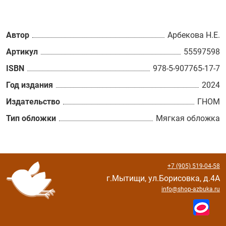
Автор
Арбекова Н.Е.
Артикул
55597598
ISBN
978-5-907765-17-7
Год издания
2024
Издательство
ГНОМ
Тип обложки
Мягкая обложка
+7 (905) 519-04-58
г.Мытищи, ул.Борисовка, д.4А
info@shop-azbuka.ru