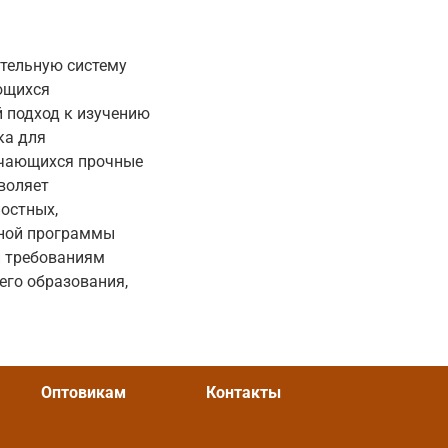
ательную систему
ющихся
 подход к изучению
ка для
бучающихся прочные
воляет
остных,
ьной программы
и требованиям
его образования,
Оптовикам
Контакты