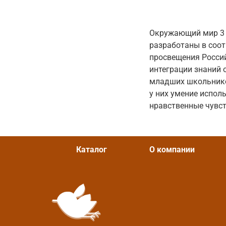
Окружающий мир 3 к
разработаны в соо
просвещения Россий
интеграции знаний 
младших школьнико
у них умение испол
нравственные чувст
Каталог
О компании