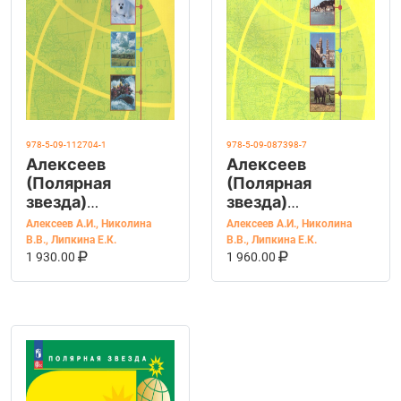
978-5-09-112704-1
978-5-09-087398-7
Алексеев
Алексеев
(Полярная
(Полярная
звезда)
звезда)
География 5-6 кл.
География 7
Алексеев А.И.
,
Николина
Алексеев А.И.
,
Николина
новый ФГОС.
класс
В.В.
,
Липкина Е.К.
В.В.
,
Липкина Е.К.
В КОРЗИНУ
КУПИТЬ НА OZON
В КОРЗИНУ
КУПИТЬ НА OZ
(Просв.)
1 930.00
1 960.00