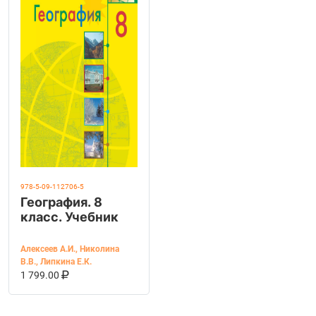
978-5-09-112706-5
География. 8
класс. Учебник
Алексеев А.И.
,
Николина
В.В.
,
Липкина Е.К.
В КОРЗИНУ
КУПИТЬ НА OZON
1 799.00