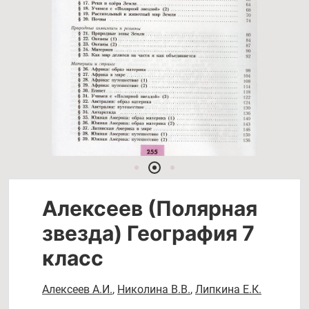
Алексеев (Полярная
звезда) География 7
класс
Алексеев А.И.
,
Николина В.В.
,
Липкина Е.К.