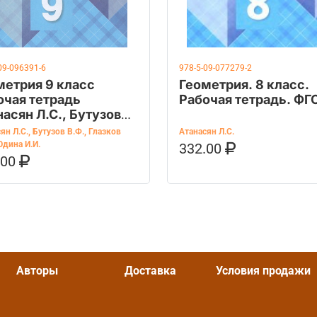
09-096391-6
978-5-09-077279-2
метрия 9 класс
Геометрия. 8 класс.
очая тетрадь
Рабочая тетрадь. ФГ
асян Л.С., Бутузов
ян Л.С.
,
Бутузов В.Ф.
,
Глазков
Атанасян Л.С.
дина И.И.
332.00
В КОРЗИНУ
КУПИТЬ НА 
.00
ОРЗИНУ
КУПИТЬ НА OZON
Авторы
Доставка
Условия продажи