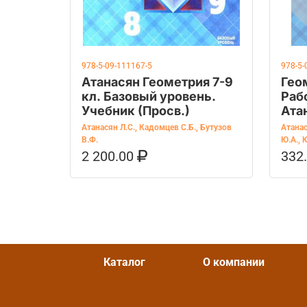
978-5-09-111167-5
978-5-
Атанасян Геометрия 7-9
Гео
кл. Базовый уровень.
Раб
Учебник (Просв.)
Атан
В.Ф.
Атанасян Л.С.
,
Кадомцев С.Б.
,
Бутузов
Атанас
В.Ф.
Ю.А.
,
Ю
2 200.00
332
В КОРЗИНУ
КУПИТЬ НА OZON
В К
Каталог
О компании