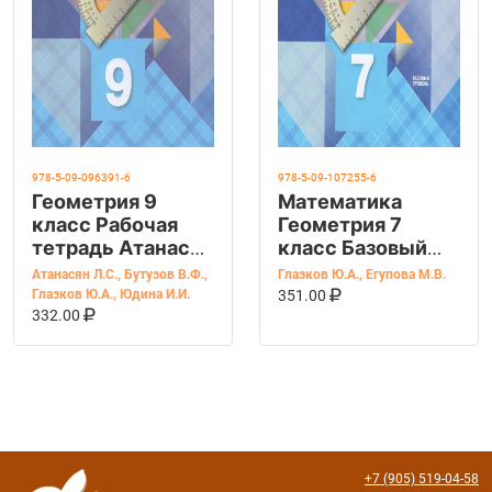
978-5-09-096391-6
978-5-09-107255-6
Геометрия 9
Математика
класс Рабочая
Геометрия 7
тетрадь Атанасян
класс Базовый
Л.С., Бутузов В.Ф.
уровень Рабочая
Атанасян Л.С.
,
Бутузов В.Ф.
,
Глазков Ю.А.
,
Егупова М.В.
тетрадь Глазков
В КОРЗИНУ
КУПИТЬ НА OZ
Глазков Ю.А.
,
Юдина И.И.
351.00
В КОРЗИНУ
КУПИТЬ НА OZON
Ю.А., Егупова М.В.
332.00
+7 (905) 519-04-58