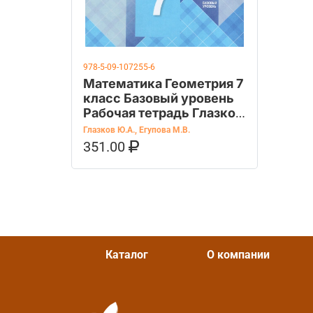
978-5-09-107255-6
Математика Геометрия 7
класс Базовый уровень
Рабочая тетрадь Глазков
Ю.А., Егупова М.В.
Глазков Ю.А.
,
Егупова М.В.
351.00
В КОРЗИНУ
КУПИТЬ НА OZON
Каталог
О компании