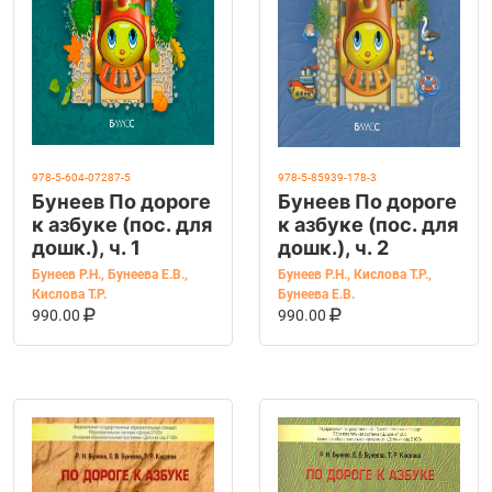
978-5-604-07287-5
978-5-85939-178-3
Бунеев По дороге
Бунеев По дороге
к азбуке (пос. для
к азбуке (пос. для
дошк.), ч. 1
дошк.), ч. 2
Бунеев Р.Н.
,
Бунеева Е.В.
,
Бунеев Р.Н.
,
Кислова Т.Р.
,
Кислова Т.Р.
Бунеева Е.В.
В КОРЗИНУ
КУПИТЬ НА OZON
В КОРЗИНУ
КУПИТЬ НА OZ
990.00
990.00