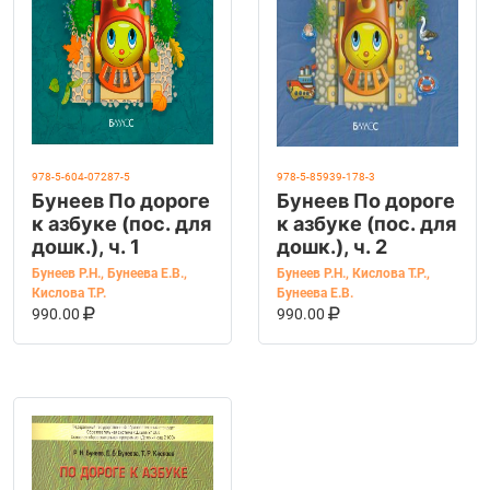
978-5-604-07287-5
978-5-85939-178-3
Бунеев По дороге
Бунеев По дороге
к азбуке (пос. для
к азбуке (пос. для
дошк.), ч. 1
дошк.), ч. 2
Бунеев Р.Н.
,
Бунеева Е.В.
,
Бунеев Р.Н.
,
Кислова Т.Р.
,
Кислова Т.Р.
Бунеева Е.В.
В КОРЗИНУ
КУПИТЬ НА OZON
В КОРЗИНУ
КУПИТЬ НА OZ
990.00
990.00