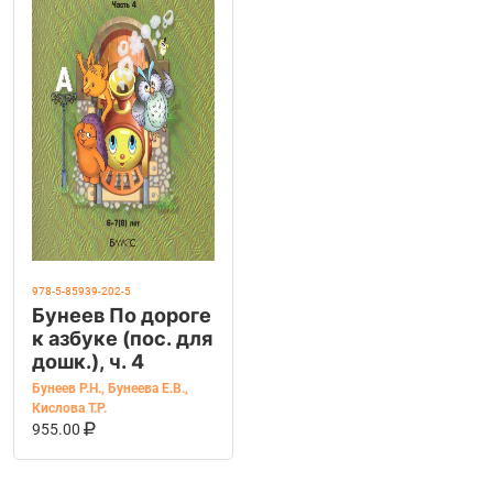
978-5-85939-202-5
Бунеев По дороге
к азбуке (пос. для
дошк.), ч. 4
Бунеев Р.Н.
,
Бунеева Е.В.
,
Кислова Т.Р.
В КОРЗИНУ
КУПИТЬ НА OZON
955.00