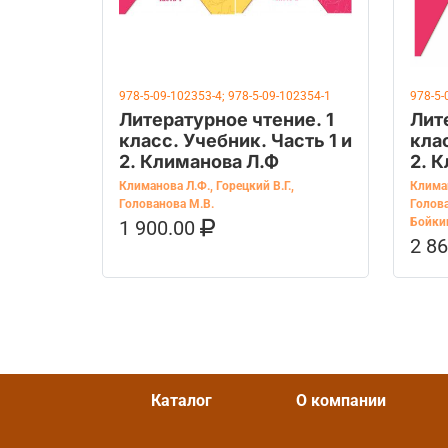
978-5-09-102353-4; 978-5-09-102354-1
978-5-
Литературное чтение. 1
Лит
класс. Учебник. Часть 1 и
клас
2. Климанова Л.Ф
2. 
Климанова Л.Ф.
,
Горецкий В.Г.
,
Клима
Голованова М.В.
Голова
Бойки
1 900.00
В КОРЗИНУ
КУПИТЬ НА OZON
2 8
В К
Каталог
О компании