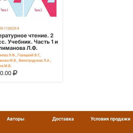
09-110629-9
ературное чтение. 2
с. Учебник. Часть 1 и
Климанова Л.Ф.
нова Л.Ф.
,
Горецкий В.Г.
,
нова М.В.
,
Виноградская Л.А.
,
на М.В.
60.00
ОРЗИНУ
КУПИТЬ НА OZON
Авторы
Доставка
Условия продажи