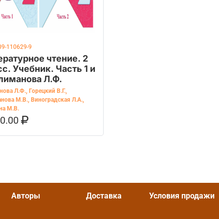
09-110629-9
ературное чтение. 2
с. Учебник. Часть 1 и
Климанова Л.Ф.
нова Л.Ф.
,
Горецкий В.Г.
,
нова М.В.
,
Виноградская Л.А.
,
на М.В.
60.00
ОРЗИНУ
КУПИТЬ НА OZON
Авторы
Доставка
Условия продажи