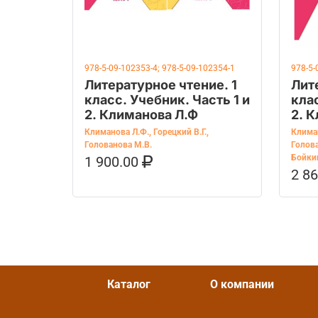
978-5-09-102353-4; 978-5-09-102354-1
978-5-
Литературное чтение. 1
Лит
класс. Учебник. Часть 1 и
клас
2. Климанова Л.Ф
2. 
Климанова Л.Ф.
,
Горецкий В.Г.
,
Клима
Голованова М.В.
Голова
Бойки
1 900.00
В КОРЗИНУ
КУПИТЬ НА OZON
2 8
В К
Каталог
О компании