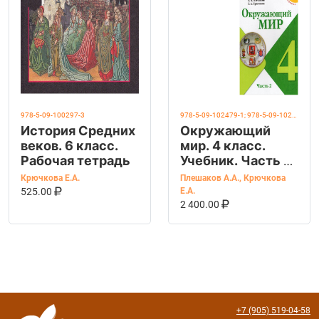
978-5-09-100297-3
978-5-09-102479-1; 978-5-09-102480-7
История Средних
Окружающий
веков. 6 класс.
мир. 4 класс.
Рабочая тетрадь
Учебник. Часть 1
и 2. Плешаков
Крючкова Е.А.
Плешаков А.А.
,
Крючкова
В КОРЗИНУ
КУПИТЬ НА OZON
А.А.
525.00
Е.А.
В КОРЗИНУ
КУПИТЬ НА OZ
2 400.00
+7 (905) 519-04-58