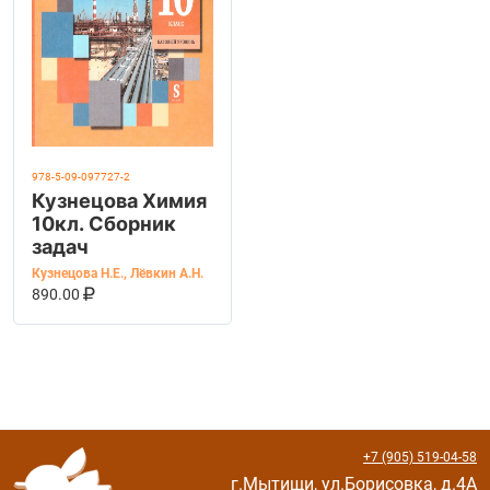
978-5-09-097727-2
Кузнецова Химия
10кл. Сборник
задач
Кузнецова Н.Е.
,
Лёвкин А.Н.
В КОРЗИНУ
КУПИТЬ НА OZON
890.00
+7 (905) 519-04-58
г.Мытищи, ул.Борисовка, д.4А