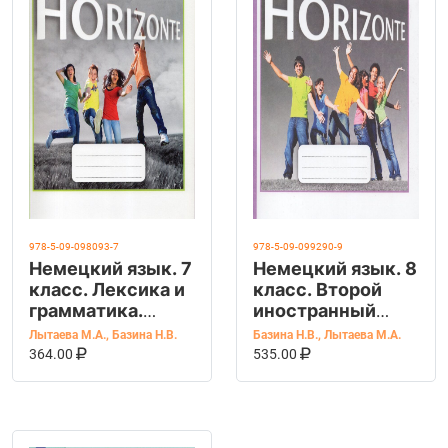
978-5-09-098093-7
978-5-09-099290-9
Немецкий язык. 7
Немецкий язык. 8
класс. Лексика и
класс. Второй
грамматика.
иностранный
Сборник
язык. Лексика и
Лытаева М.А.
,
Базина Н.В.
Базина Н.В.
,
Лытаева М.А.
упражнений
В КОРЗИНУ
КУПИТЬ НА OZON
грамматика.
В КОРЗИНУ
КУПИТЬ НА OZ
364.00
535.00
Сборник
упражнений