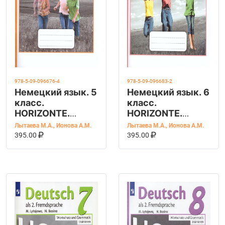
978-5-09-096676-4
978-5-09-096683-2
Немецкий язык. 5
Немецкий язык. 6
класс.
класс.
HORIZONTE.
HORIZONTE.
Лексика и
Лексика и
Лытаева М.А.
,
Ионова А.М.
Лытаева М.А.
,
Ионова А.М.
грамматика.
В КОРЗИНУ
КУПИТЬ НА OZON
грамматика.
В КОРЗИНУ
КУПИТЬ НА OZ
395.00
395.00
Сборник
Сборник
упражнений.
упражнений.
ФГОС
ФГОС