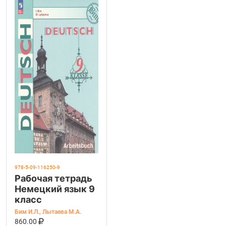
978-5-09-116250-9
Рабочая тетрадь
Немецкий язык 9
класс
Бим И.Л.
,
Лытаева М.А.
В КОРЗИНУ
КУПИТЬ НА OZON
860.00