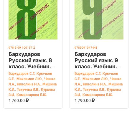
978-5-09-100137-2
9785091047448
Бархударов
Бархударов
Русский язык. 8
Русский язык. 9
класс. Учебник.
класс. Учебник.
(Просв.)
(Просв.)
Бархударов С.Г.
,
Крючков
Бархударов С.Г.
,
Крючков
С.Е.
,
Максимов Л.Ю.
,
Чешко
С.Е.
,
Максимов Л.Ю.
,
Чешко
Л.А.
,
Николина Н.А.
,
Мишина
Л.А.
,
Николина Н.А.
,
Мишина
К.И.
,
Текучева И.В.
,
Курцева
К.И.
,
Текучева И.В.
,
Курцева
З.И.
,
Комиссарова Л.Ю.
З.И.
,
Комиссарова Л.Ю.
В КОРЗИНУ
КУПИТЬ НА OZON
В КОРЗИНУ
КУПИТЬ НА OZ
1 760.00
1 790.00