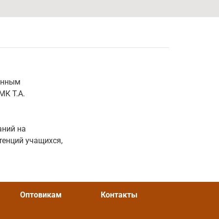
енным
МК Т.А.
аний на
тенций учащихся,
Оптовикам
Контакты