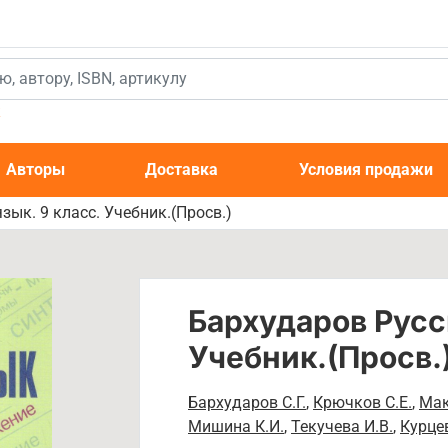
к
Авторы
Доставка
Условия продажи
зык. 9 класс. Учебник.(Просв.)
Бархударов Русск
Учебник.(Просв.
Бархударов С.Г.
,
Крючков С.Е.
,
Мак
Мишина К.И.
,
Текучева И.В.
,
Курцев