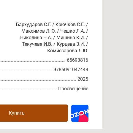
Бархударов С.Г. / Крючков С.Е. /
Максимов Л.Ю. / Чешко Л.А. /
Николина Н.А. / Мишина К.И. /
Текучева И.В. / Курцева З.И. /
Комиссарова Л.Ю.
65693816
9785091047448
2025
Просвещение
Купить