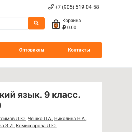
+7 (905) 519-04-58
Корзина
0
0.00
Оптовикам
Контакты
ий язык. 9 класс.
)
симов Л.Ю.
,
Чешко Л.А.
,
Николина Н.А.
,
а З.И.
,
Комиссарова Л.Ю.