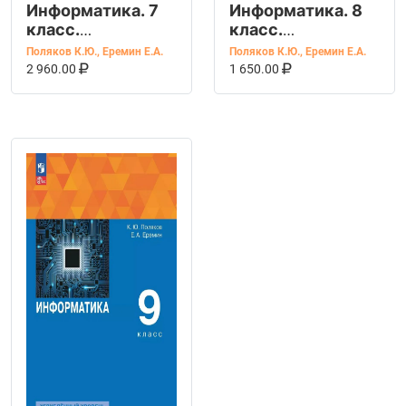
Информатика. 7
Информатика. 8
класс.
класс.
Углубленный
Углубленный
Поляков К.Ю.
,
Еремин Е.А.
Поляков К.Ю.
,
Еремин Е.А.
уровень. В 2 ч
В КОРЗИНУ
КУПИТЬ НА OZON
уровень. Учебное
В КОРЗИНУ
КУПИТЬ НА OZ
2 960.00
1 650.00
пособие