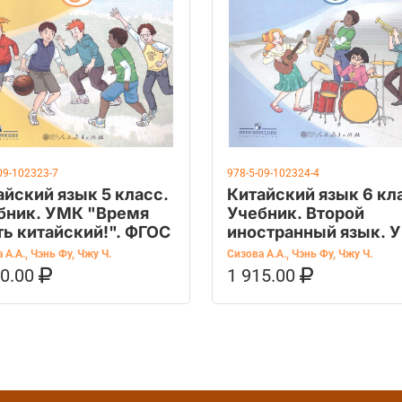
09-102323-7
978-5-09-102324-4
айский язык 5 класс.
Китайский язык 6 кл
бник. УМК "Время
Учебник. Второй
ть китайский!". ФГОС
иностранный язык. 
"Время учить
 А.А.
,
Чэнь Фу
,
Чжу Ч.
Сизова А.А.
,
Чэнь Фу
,
Чжу Ч.
китайский!"
50.00
1 915.00
ОРЗИНУ
КУПИТЬ НА OZON
В КОРЗИНУ
КУПИТЬ НА 