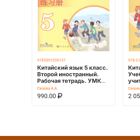
9785091059137
978-5-
Китайский язык 5 класс.
Кит
Второй иностранный.
Уче
Рабочая тетрадь. УМК
учи
"Время учить
Сизова А.А.
Сизова
китайский". ФГОС
990.00
2 0
В КОРЗИНУ
КУПИТЬ НА OZON
В К