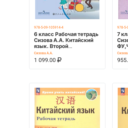
978-5-09-105914-4
978-5-
6 класс Рабочая тетрадь
7 к
Сизова А.А. Китайский
Сиз
язык. Второй
ФУ,
иностранный язык
Кит
Сизова А.А.
Сизова
(Время учить
ино
1 099.00
955
В КОРЗИНУ
КУПИТЬ НА OZON
В К
китайский!)
(Вр
кит