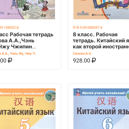
09-108902-8
978-5-09-080097-6
ласс Рабочая тетрадь
8 класс. Рабочая
ова А.А.,Чэнь
тетрадь. Китайский 
Чжу Чжипин
как второй иностран
айский язык. Второй
(Сизова А.А.)
 А.А.
,
Чэнь Фу
,
Чжу Ч.
Сизова А.А.
странный язык
Просвещение
.00
928.00
ОРЗИНУ
КУПИТЬ НА OZON
В КОРЗИНУ
КУПИТЬ НА 
емя учить
айский!)