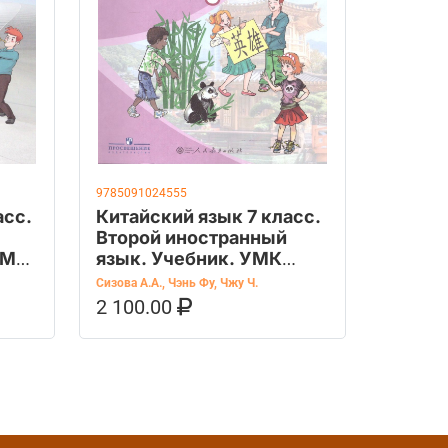
9785091024555
асс.
Китайский язык 7 класс.
Второй иностранный
УМК
язык. Учебник. УМК
"Время учить
Сизова А.А.
,
Чэнь Фу
,
Чжу Ч.
китайский"
2 100.00
OZON
В КОРЗИНУ
КУПИТЬ НА OZON