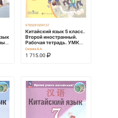
9785091059137
Китайский язык 5 класс.
язык
Второй иностранный.
ный
Рабочая тетрадь. УМК
"Время учить
Сизова А.А.
китайский". ФГОС
1 715.00
OZON
В КОРЗИНУ
КУПИТЬ НА OZON