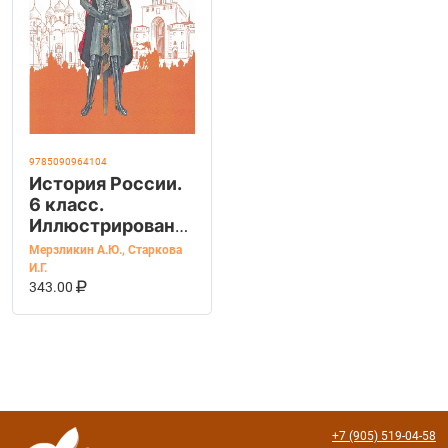
9785090964104
История России.
6 класс.
Иллюстрированный
атлас
Мерзликин А.Ю.
,
Старкова
И.Г.
В КОРЗИНУ
КУПИТЬ НА OZON
343.00
+7 (905) 519-04-58