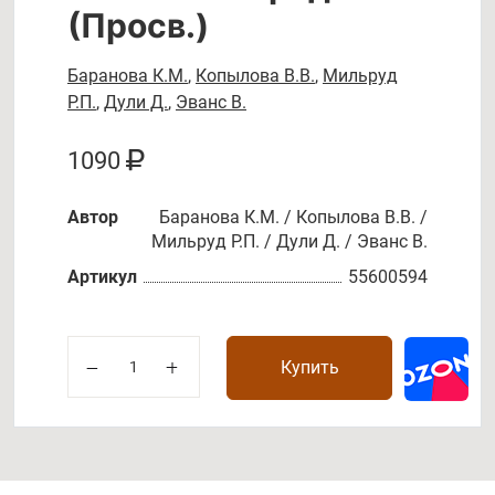
(Просв.)
Баранова К.М.
,
Копылова В.В.
,
Мильруд
Р.П.
,
Дули Д.
,
Эванс В.
1090
Автор
Баранова К.М. / Копылова В.В. /
Мильруд Р.П. / Дули Д. / Эванс В.
Артикул
55600594
Купить