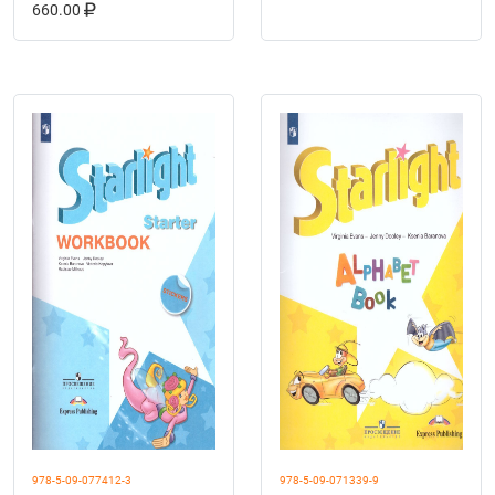
В КОРЗИНУ
КУПИТЬ НА OZON
660.00
978-5-09-077412-3
978-5-09-071339-9