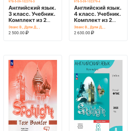
978-5-09-102376-3
978-5-09-102379-4
Английский язык.
Английский язык.
3 класс. Учебник.
4 класс. Учебник.
Комплект из 2
Комплект из 2
частей
частей
Эванс В.
,
Дули Д.
,
,
Эванс В.
,
Дули Д.
,
,
В КОРЗИНУ
КУПИТЬ НА OZON
В КОРЗИНУ
КУПИТЬ НА OZ
2 500.00
2 630.00