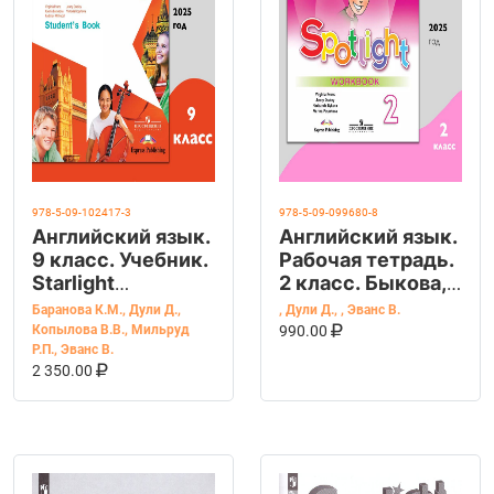
978-5-09-102417-3
978-5-09-099680-8
Английский язык.
Английский язык.
9 класс. Учебник.
Рабочая тетрадь.
Starlight
2 класс. Быкова,
(Звездный
Дули, Поспелова,
Баранова К.М.
,
Дули Д.
,
,
Дули Д.
,
,
Эванс В.
английский).
Эванс. ФГОС. год.
В КОРЗИНУ
КУПИТЬ НА OZ
Копылова В.В.
,
Мильруд
990.00
Баранова К.М.
Р.П.
,
Эванс В.
В КОРЗИНУ
КУПИТЬ НА OZON
2 350.00