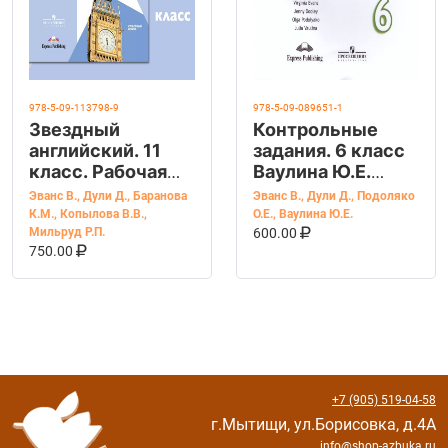
978-5-09-113798-9
978-5-09-089651-1
Звездный
Контрольные
английский. 11
задания. 6 класс
класс. Рабочая
Ваулина Ю.Е.
тетрадь.
Английский в
Эванс В.
,
Дули Д.
,
Баранова
Эванс В.
,
Дули Д.
,
Подоляко
Углубленный
фокусе. Spotlight.
К.М.
,
Копылова В.В.
,
О.Е.
,
Ваулина Ю.Е.
В КОРЗИНУ
КУПИТЬ НА OZ
уровень
Мильруд Р.П.
600.00
В КОРЗИНУ
КУПИТЬ НА OZON
750.00
+7 (905) 519-04-58
г.Мытищи, ул.Борисовка, д.4А
info@shop-azbuka.ru