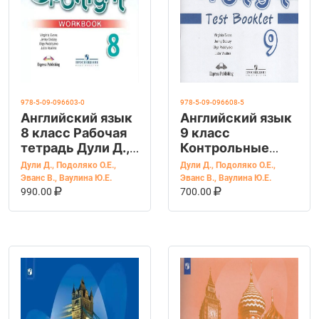
978-5-09-096603-0
978-5-09-096608-5
Английский язык
Английский язык
8 класс Рабочая
9 класс
тетрадь Дули Д.,
Контрольные
Подоляко О.Е.,
задания Дули Д.,
Дули Д.
,
Подоляко О.Е.
,
Дули Д.
,
Подоляко О.Е.
,
Эванс В., Ваулина
Подоляко О.Е.,
Эванс В.
,
Ваулина Ю.Е.
Эванс В.
,
Ваулина Ю.Е.
В КОРЗИНУ
КУПИТЬ НА OZON
В КОРЗИНУ
КУПИТЬ НА OZ
Ю.Е.
Эванс В., Ваулина
990.00
700.00
Ю.Е.