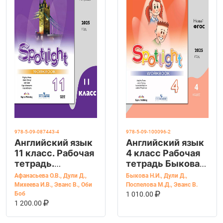
978-5-09-087443-4
978-5-09-100096-2
Английский язык
Английский язык
11 класс. Рабочая
4 класс Рабочая
тетрадь.
тетрадь Быкова
Spotlight.
Н.И., Дули Д.,
Афанасьева О.В.
,
Дули Д.
,
Быкова Н.И.
,
Дули Д.
,
Workbook. УМК
Поспелова М.Д.,
Михеева И.В.
,
Эванс В.
,
Оби
Поспелова М.Д.
,
Эванс В.
В КОРЗИНУ
КУПИТЬ НА OZ
"Английский в
Эванс В.
Боб
1 010.00
В КОРЗИНУ
КУПИТЬ НА OZON
1 200.00
фокусе"