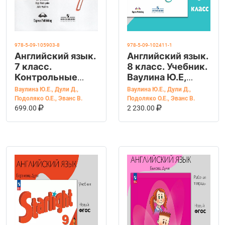
978-5-09-105903-8
978-5-09-102411-1
Английский язык.
Английский язык.
7 класс.
8 класс. Учебник.
Контрольные
Ваулина Ю.Е,
задания Ваулина
Дули Д.
Ваулина Ю.Е.
,
Дули Д.
,
Ваулина Ю.Е.
,
Дули Д.
,
Ю.Е., Дули Д
Подоляко О.Е.
,
Эванс В.
Подоляко О.Е.
,
Эванс В.
В КОРЗИНУ
КУПИТЬ НА OZON
В КОРЗИНУ
КУПИТЬ НА OZ
699.00
2 230.00