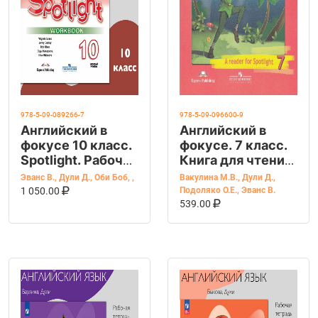
978-5-09-089266-7
978-5-09-096600-9
Английский в
Английский в
фокусе 10 класс.
фокусе. 7 класс.
Spotlight. Рабочая
Книга для чтения
тетрадь
Питер Пен
Эванс В.
,
Дули Д.
,
Оби Боб
,
,
Вакулина М.В.
,
Дули Д.
,
В КОРЗИНУ
КУПИТЬ НА OZON
1 050.00
Подоляко О.Е.
,
Эванс В.
В КОРЗИНУ
КУПИТЬ НА OZ
539.00