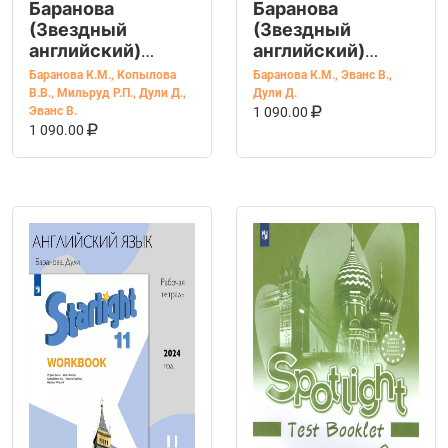
Баранова
Баранова
(Звездный
(Звездный
английский)
английский)
Англ.язык для
Англ.язык,
Баранова К.М.
,
Копылова
Баранова К.М.
,
Эванс В.
,
начинающих.
Изучаем анг
В.В.
,
Мильруд Р.П.
,
Дули Д.
,
Дули Д.
В КОРЗИНУ
КУПИТЬ НА OZ
Рабочая тетрадь
алфавит (Просв.)
Эванс В.
1 090.00
В КОРЗИНУ
КУПИТЬ НА OZON
1 090.00
(Просв.)