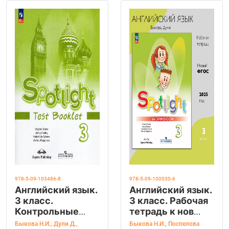
978-5-09-103486-8
978-5-09-100030-6
Английский язык.
Английский язык.
3 класс.
3 класс. Рабочая
Контрольные
тетрадь к нов
задания Быкова
ФПУ. Spotlight.
Быкова Н.И.
,
Дули Д.
,
Быкова Н.И.
,
Поспелова