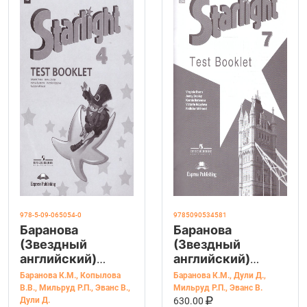
978-5-09-065054-0
9785090534581
Баранова
Баранова
(Звездный
(Звездный
английский)
английский)
Англ.язык 4 кл.
Англ.язык 7 кл.
Баранова К.М.
,
Копылова
Баранова К.М.
,
Дули Д.
,
Контрольные
Контрольные
В.В.
,
Мильруд Р.П.
,
Эванс В.
,
Мильруд Р.П.
,
Эванс В.
В КОРЗИНУ
КУПИТЬ НА OZ
задания (Просв.)
задания (Просв.)
Дули Д.
630.00