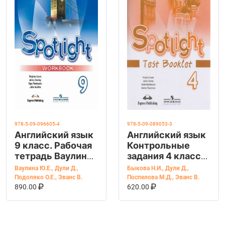
978-5-09-096605-4
978-5-09-089053-3
Английский язык
Английский язык
9 класс. Рабочая
Контрольные
тетрадь Ваулина
задания 4 класс
Ю.Е., Дули Д.,
Быкова Н.И., Дули
Ваулина Ю.Е.
,
Дули Д.
,
Быкова Н.И.
,
Дули Д.
,
Подоляко О.Е.,
Д., Поспелова
Подоляко О.Е.
,
Эванс В.
Поспелова М.Д.
,
Эванс В.
В КОРЗИНУ
КУПИТЬ НА OZON
В КОРЗИНУ
КУПИТЬ НА OZ
Эванс В.
М.Д.
890.00
620.00