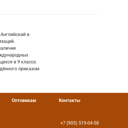
«Английский в
изаций.
наличие
еждународных
ихся в 9 классе.
ждённого приказом
Оптовикам
Контакты
+7 (905) 519-04-58