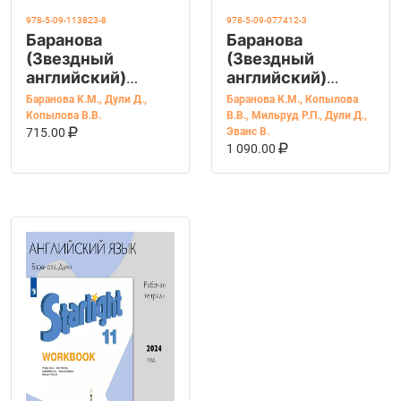
978-5-09-113823-8
978-5-09-077412-3
Баранова
Баранова
(Звездный
(Звездный
английский)
английский)
Англ.язык 9 кл.
Англ.язык для
Баранова К.М.
,
Дули Д.
,
Баранова К.М.
,
Копылова
Контрольные
начинающих.
Копылова В.В.
В.В.
,
Мильруд Р.П.
,
Дули Д.
,
В КОРЗИНУ
КУПИТЬ НА OZON
задания (Просв.)
Рабочая тетрадь
715.00
Эванс В.
В КОРЗИНУ
КУПИТЬ НА OZ
1 090.00
(Просв.)