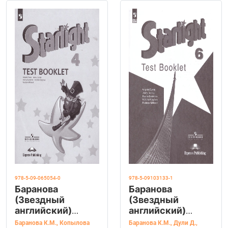
978-5-09-065054-0
978-5-09103133-1
Баранова
Баранова
(Звездный
(Звездный
английский)
английский)
Англ.язык 4 кл.
Англ.язык 6 кл.
Баранова К.М.
,
Копылова
Баранова К.М.
,
Дули Д.
,