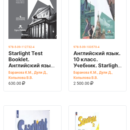
978-5-09-112732-4
978-5-09-103570-4
Starlight Test
Английский язык.
Booklet.
10 класс.
Английский язык.
Учебник. Starlight
5 класс.
(Звездный
Баранова К.М.
,
Дули Д.
,
Баранова К.М.
,
Дули Д.
,
Контрольные
английский).
Копылова В.В.
Копылова В.В.
В КОРЗИНУ
КУПИТЬ НА OZON
В КОРЗИНУ
КУПИТЬ НА OZ
задания
Баранова К.М.
630.00
2 500.00