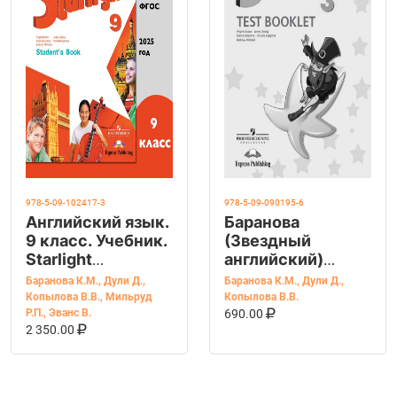
978-5-09-102417-3
978-5-09-090195-6
Английский язык.
Баранова
9 класс. Учебник.
(Звездный
Starlight
английский)
(Звездный
Англ.язык 3 кл.
Баранова К.М.
,
Дули Д.
,
Баранова К.М.
,
Дули Д.
,
английский).
Контрольные
Копылова В.В.
,
Мильруд
Копылова В.В.
В КОРЗИНУ
КУПИТЬ НА OZ
Баранова К.М.
задания (Просв.)
Р.П.
,
Эванс В.
690.00
В КОРЗИНУ
КУПИТЬ НА OZON
2 350.00