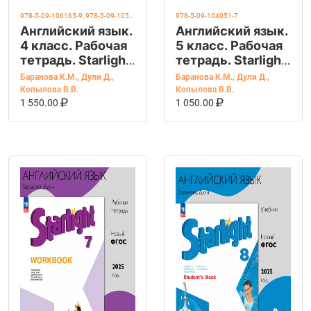
978-5-09-106165-9; 978-5-09-105882-6
978-5-09-104051-7
Английский язык.
Английский язык.
4 класс. Рабочая
5 класс. Рабочая
тетрадь. Starlight
тетрадь. Starlight
(Звездный
(Звездный
Баранова К.М.
,
Дули Д.
,
Баранова К.М.
,
Дули Д.
,
английский).
английский).
Копылова В.В.
Копылова В.В.
В КОРЗИНУ
КУПИТЬ НА OZON
В КОРЗИНУ
КУПИТЬ НА OZ
Часть 1 и 2.
Баранова К.М.
1 550.00
1 050.00
Баранова К.М.