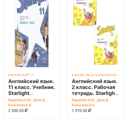
978-5-09-103571-1
978-5-09-100141-9; 978-5-09-100142-6
Английский язык.
Английский язык.
11 класс. Учебник.
2 класс. Рабочая
Starlight
тетрадь. Starlight
(Звездный
(Звездный
Баранова К.М.
,
Дули Д.
,
Баранова К.М.
,
Дули Д.
,
английский).
английский).
Копылова В.В.
Копылова В.В.
В КОРЗИНУ
КУПИТЬ НА OZON
В КОРЗИНУ
КУПИТЬ НА OZ
Баранова К.М.
Часть 1 и 2.
2 300.00
1 370.00
Баранова К.М.