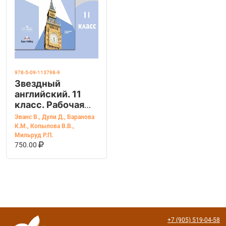
978-5-09-113798-9
Звездный
английский. 11
класс. Рабочая
тетрадь.
Эванс В.
,
Дули Д.
,
Баранова
Углубленный
К.М.
,
Копылова В.В.
,
уровень
Мильруд Р.П.
В КОРЗИНУ
КУПИТЬ НА OZON
750.00
+7 (905) 519-04-58