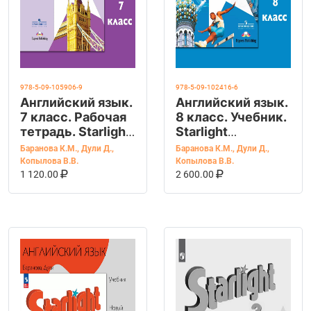
978-5-09-105906-9
978-5-09-102416-6
Английский язык.
Английский язык.
7 класс. Рабочая
8 класс. Учебник.
тетрадь. Starlight
Starlight
(Звездный
(Звездный
Баранова К.М.
,
Дули Д.
,
Баранова К.М.
,
Дули Д.
,
английский).
английский).
Копылова В.В.
Копылова В.В.
В КОРЗИНУ
КУПИТЬ НА OZON
В КОРЗИНУ
КУПИТЬ НА OZ
Баранова К.М.
Баранова К.М.
1 120.00
2 600.00