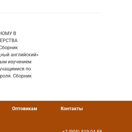
НОМУ В
ЕРСТВА
Сборник
дный английский»
ным изучением
 учащимися по
роля. Сборник
Оптовикам
Контакты
+7 (905) 519-04-58