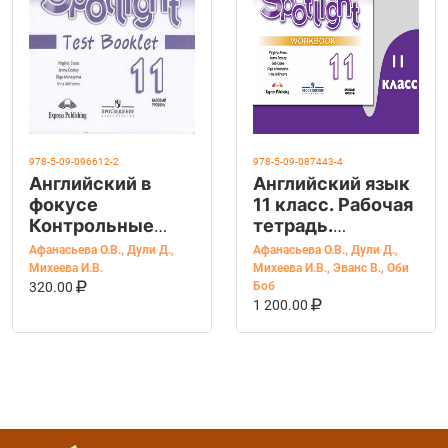
978-5-09-096612-2
978-5-09-087443-4
Английский в
Английский язык
фокусе
11 класс. Рабочая
Контрольные
тетрадь.
задания 11 кл.
Spotlight.
Афанасьева О.В.
,
Дули Д.
,
Афанасьева О.В.
,
Дули Д.
,
(ФП "ИП")
Workbook. УМК
Михеева И.В.
Михеева И.В.
,
Эванс В.
,
Оби
В КОРЗИНУ
КУПИТЬ НА OZON
(Просвещение)
"Английский в
320.00
Боб
В КОРЗИНУ
КУПИТЬ НА OZ
1 200.00
фокусе"