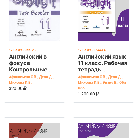
978-5-09-096612-2
978-5-09-087443-4
Английский в
Английский язык
фокусе
11 класс. Рабочая
Контрольные
тетрадь.
задания 11 кл.
Spotlight.
Афанасьева О.В.
,
Дули Д.
,
Афанасьева О.В.
,
Дули Д.
,
(ФП "ИП")
Workbook. УМК
Михеева И.В.
Михеева И.В.
,
Эванс В.
,
Оби
В КОРЗИНУ
КУПИТЬ НА OZON
(Просвещение)
"Английский в
320.00
Боб
В КОРЗИНУ
КУПИТЬ НА OZ
1 200.00
фокусе"