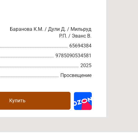
Баранова К.М. / Дули Д. / Мильруд
Р.П. / Эванс В.
65694384
9785090534581
2025
Просвещение
Купить