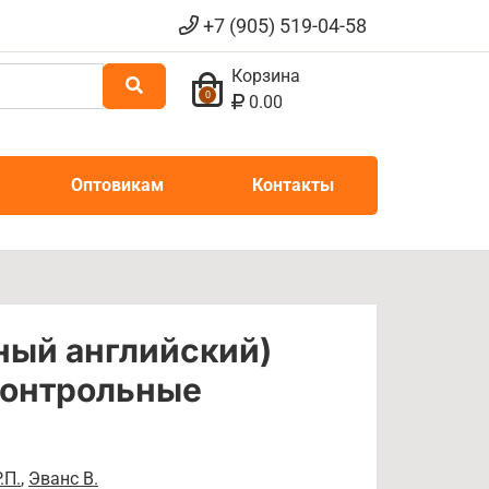
+7 (905) 519-04-58
Корзина
0
0.00
Оптовикам
Контакты
ный английский)
 Контрольные
.П.
,
Эванс В.