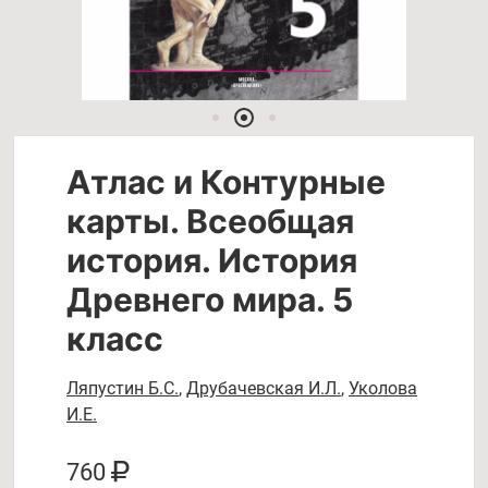
Атлас и Контурные
карты. Всеобщая
история. История
Древнего мира. 5
класс
Ляпустин Б.С.
,
Друбачевская И.Л.
,
Уколова
И.Е.
760