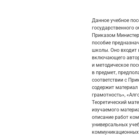
Данное учебное пос
государственного о
Приказом Министерс
пособие предназнач
школы. Оно входит 
включающего автор
и методическое пос
в предмет, предпол
соответствии с При
содержит материал
грамотность», «Ал
Теоретический мат
изучаемого материа
описание работ ком
универсальных учеб
коммуникационных 