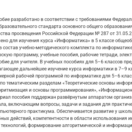
обие разработано в соответствии с требованиями Федерал
бразовательного стандарта основного общего образования
тва просвещения Российской Федерации № 287 от 31.05.20
ено для изучения курса «Информатика» в 5 классе общео
в состав учебно-методического комплекта по информатике
скую программу, учебные пособия, рабочие тетради, эле
обие для учителя. В учебных пособиях для 5–6 классов пр
агающее дальнейшее изучение курса информатики в 7–9 кл
мерной рабочей программой по информатике для 5–6 клас
 по тематическим разделам «Теоретические основы инфор
горитмизация и основы программирования», «Информацион
ериал пособия поддержан развёрнутым аппаратом организ
ла, включающим вопросы, задачи и задания для практиче
пьютерного практикума. Обеспечивается развитие у школ
ных действий, компетентности в области использования 
технологий, формирование алгоритмической и информаци