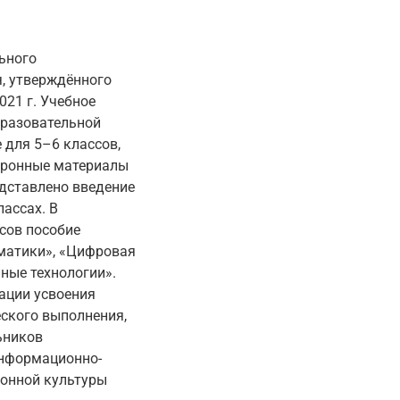
ьного
, утверждённого
21 г. Учебное
бразовательной
 для 5–6 классов,
ктронные материалы
едставлено введение
ассах. В
сов пособие
матики», «Цифровая
ные технологии».
ации усвоения
ского выполнения,
ьников
информационно-
онной культуры