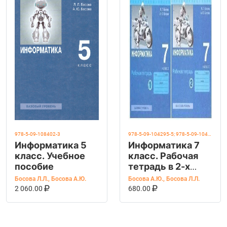
978-5-09-108402-3
978-5-09-104295-5; 978-5-09-104296-2
Информатика 5
Информатика 7
класс. Учебное
класс. Рабочая
пособие
тетрадь в 2-х
частях. Босова
Босова Л.Л.
,
Босова А.Ю.
Босова А.Ю.
,
Босова Л.Л.
В КОРЗИНУ
КУПИТЬ НА OZON
А.Ю., Босова Л.Л.,
В КОРЗИНУ
КУПИТЬ НА OZ
2 060.00
680.00