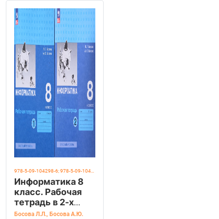
978-5-09-104298-6; 978-5-09-104299-3
Информатика 8
класс. Рабочая
тетрадь в 2-х
частях. Авторы:
Босова Л.Л.
,
Босова А.Ю.