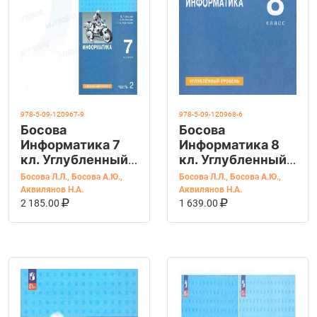
978-5-09-120967-9
978-5-09-120968-6
Босова
Босова
Информатика 7
Информатика 8
кл. Углубленный
кл. Углубленный
уровень. В 2-х
уровень. Учебник
Босова Л.Л.
,
Босова А.Ю.
,
Босова Л.Л.
,
Босова А.Ю.
,
частях
Аквилянов Н.А.
Аквилянов Н.А.
В КОРЗИНУ
КУПИТЬ НА OZON
В КОРЗИНУ
КУПИТЬ НА OZ
2 185.00
1 639.00