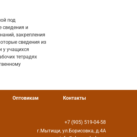
ной под
е сведения и
наний, закрепления
которые сведения из
и у учащихся
абочих тетрадях
ственному
Оптовикам
Контакты
+7 (905) 519-04-58
г.Мытищи, ул.Борисовка, д.4А