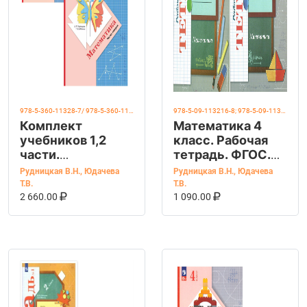
978-5-360-11328-7/ 978-5-360-11300-3
978-5-09-113216-8; 978-5-09-113213-7
Комплект
Математика 4
учебников 1,2
класс. Рабочая
части.
тетрадь. ФГОС.
Математика
Комплект 2 части
Рудницкая В.Н.
,
Юдачева
Рудницкая В.Н.
,
Юдачева
3класс
Т.В.
Т.В.
В КОРЗИНУ
КУПИТЬ НА OZON
В КОРЗИНУ
КУПИТЬ НА OZ
2 660.00
1 090.00