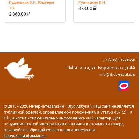
В 2х частях
рабочих тетрадей
Рудницкая В.Н.
,
Юдачева
Рудницкая В.Н.
В КОРЗИНУ
КУПИТЬ НА OZ
Т.В.
878.00
В КОРЗИНУ
КУПИТЬ НА OZON
2 860.00
+7 (905) 519-04-58
г.Мытищи, ул.Борисовка, д.4А
info@shop-azbuka.ru
© 2013 - 2026 Интернет-магазин "Клуб Азбука". Наш сайт не является
публичной офертой, определяемой положениями Статьи 437 (2) ГК
РФ., а носит исключительно информационный характер. Для
получения точной информации о наличии и стоимости товара,
пожалуйста, обращайтесь по нашим телефонам.
Правовая информация