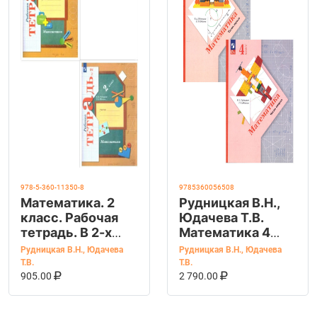
978-5-360-11350-8
9785360056508
Математика. 2
Рудницкая В.Н.,
класс. Рабочая
Юдачева Т.В.
тетрадь. В 2-х
Математика 4
частях.
класс Учебник в
Рудницкая В.Н.
,
Юдачева
Рудницкая В.Н.
,
Юдачева
2-х частях
Т.В.
Т.В.
В КОРЗИНУ
КУПИТЬ НА OZON
В КОРЗИНУ
КУПИТЬ НА OZ
(комплект их 2-х
905.00
2 790.00
книг)