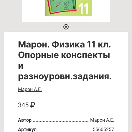
Марон. Физика 11 кл.
Опорные конспекты
и
разноуровн.задания.
Марон А.Е.
345
Автор
Марон А.Е.
Артикул
55605257