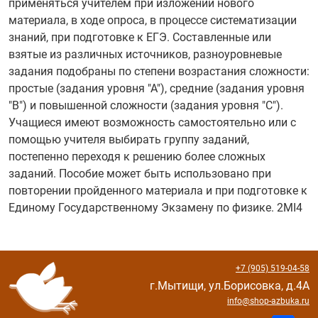
применяться учителем при изложении нового
материала, в ходе опроса, в процессе систематизации
знаний, при подготовке к ЕГЭ. Составленные или
взятые из различных источников, разноуровневые
задания подобраны по степени возрастания сложности:
простые (задания уровня "А"), средние (задания уровня
"В") и повышенной сложности (задания уровня "С").
Учащиеся имеют возможность самостоятельно или с
помощью учителя выбирать группу заданий,
постепенно переходя к решению более сложных
заданий. Пособие может быть использовано при
повторении пройденного материала и при подготовке к
Единому Государственному Экзамену по физике. 2MI4
+7 (905) 519-04-58
г.Мытищи, ул.Борисовка, д.4А
info@shop-azbuka.ru