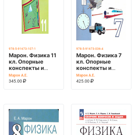
978-5-91673-107-1
978-5-91673-036-4
Марон. Физика 11
Марон. Физика 7
кл. Опорные
кл. Опорные
конспекты и
конспекты и
разноуровн.задания.
разноуровн.
Марон А.Е.
Марон А.Е.
В КОРЗИНУ
КУПИТЬ НА OZON
задания.
В КОРЗИНУ
КУПИТЬ НА OZ
345.00
425.00