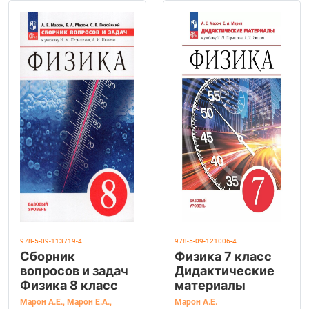
"Физика. 8 класс".
978-5-09-113719-4
978-5-09-121006-4
Сборник
Физика 7 класс
вопросов и задач
Дидактические
Физика 8 класс
материалы
Марон А.Е.
,
Марон Е.А.
,
Марон А.Е.