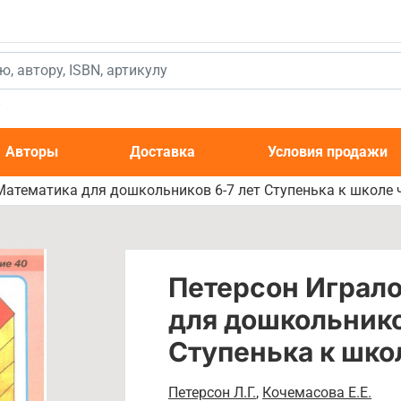
к
Авторы
Доставка
Условия продажи
атематика для дошкольников 6-7 лет Ступенька к школе ч
Петерсон Играл
для дошкольнико
Ступенька к школ
Петерсон Л.Г.
,
Кочемасова Е.Е.