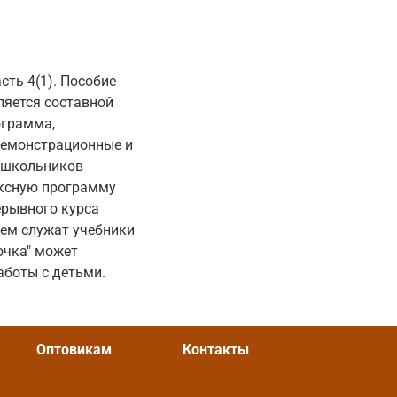
асть 4(1). Пособие
ляется составной
ограмма,
демонстрационные и
дошкольников
ексную программу
ерывного курса
ием служат учебники
очка" может
аботы с детьми.
Оптовикам
Контакты