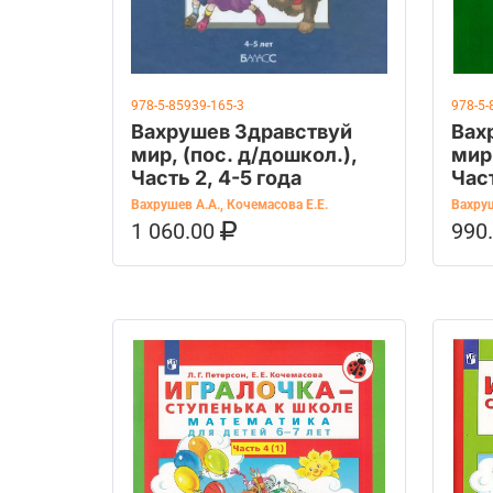
978-5-85939-165-3
978-5-
Вахрушев Здравствуй
Вах
мир, (пос. д/дошкол.),
мир,
Часть 2, 4-5 года
Част
Вахрушев А.А.
,
Кочемасова Е.Е.
Вахруш
1 060.00
990
В КОРЗИНУ
КУПИТЬ НА OZON
В К