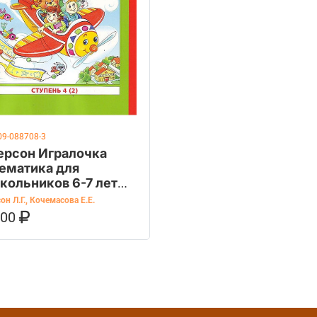
09-088708-3
ерсон Игралочка
ематика для
кольников 6-7 лет
пенька к школе ч.4
он Л.Г.
,
Кочемасова Е.Е.
.00
ОРЗИНУ
КУПИТЬ НА OZON