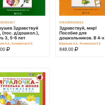
859392-08-7
978-5-85939-855-3
рушев Здравствуй
Здравствуй, мир!
 (пос. д/дошкол.),
Пособие для
ь 3, 5-6 лет
дошкольников. В 4-х 
Часть 4 (6-7(8) лет)
ев А.А.
,
Кочемасова Е.Е.
Вахрушев А.А.
,
Кочемасова Е.Е.
.00
848.00
ОРЗИНУ
КУПИТЬ НА OZON
В КОРЗИНУ
КУПИТЬ НА 