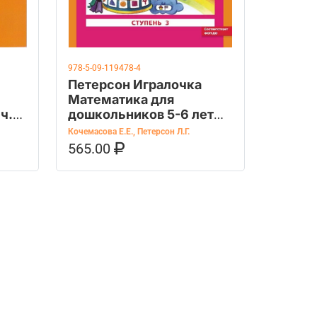
978-5-09-119478-4
Петерсон Игралочка
Математика для
ч.
дошкольников 5-6 лет
ч.3 (Просв.)
Кочемасова Е.Е.
,
Петерсон Л.Г.
565.00
OZON
В КОРЗИНУ
КУПИТЬ НА OZON