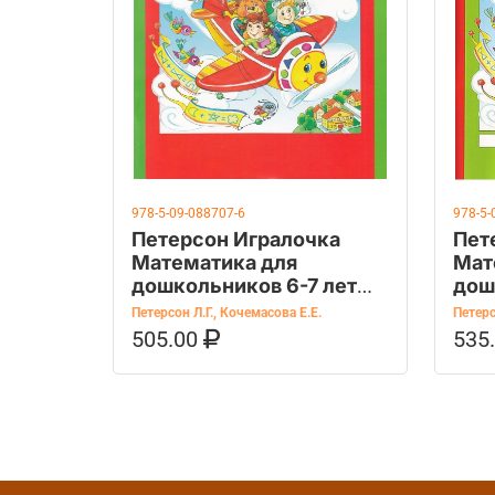
978-5-09-088707-6
978-5-
Петерсон Игралочка
Пет
Математика для
Мат
дошкольников 6-7 лет
дош
Ступенька к школе ч.4
Сту
Петерсон Л.Г.
,
Кочемасова Е.Е.
Петерс
(1)
(2)
505.00
535
В КОРЗИНУ
КУПИТЬ НА OZON
В К