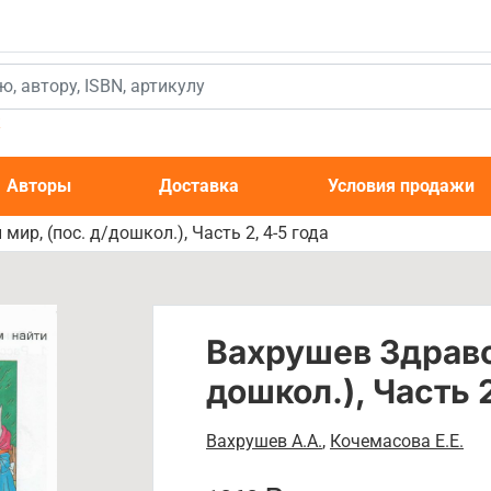
к
Авторы
Доставка
Условия продажи
ир, (пос. д/дошкол.), Часть 2, 4-5 года
Вахрушев Здравст
дошкол.), Часть 2
Вахрушев А.А.
,
Кочемасова Е.Е.