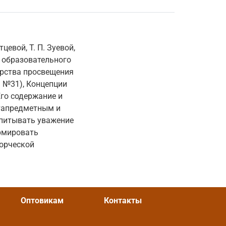
евой, Т. П. Зуевой,
 образовательного
ерства просвещения
. №31), Концепции
Его содержание и
тапредметным и
спитывать уважение
ормировать
ворческой
Оптовикам
Контакты