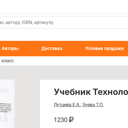
к
Авторы
Доставка
Условия продажи
 класс
Учебник Техноло
Лутцева Е.А.
,
Зуева Т.П.
1230