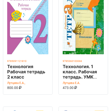
9785091121810
9785360103066
Технология
Технология. 1
Рабочая тетрадь
класс. Рабочая
2 класс
тетрадь. УМК
"Начальная школа
Лутцева Е.А.
,
Лутцева Е.А.
В КОРЗИНУ
КУПИТЬ НА OZON
21 века"
В КОРЗИНУ
КУПИТЬ НА OZ
800.00
473.00