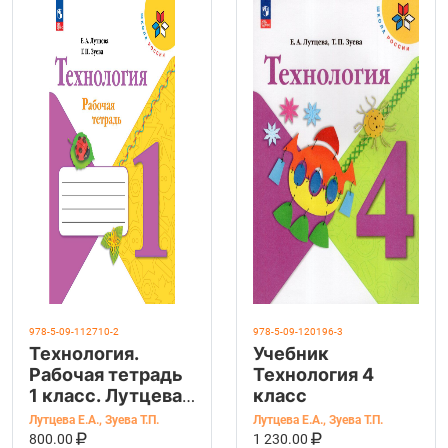
978-5-09-112710-2
978-5-09-120196-3
Технология.
Учебник
Рабочая тетрадь
Технология 4
1 класс. Лутцева
класс
Новый ФГОС
Лутцева Е.А.
,
Зуева Т.П.
Лутцева Е.А.
,
Зуева Т.П.
В КОРЗИНУ
КУПИТЬ НА OZON
В КОРЗИНУ
КУПИТЬ НА OZ
800.00
1 230.00