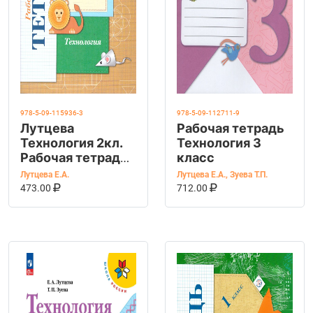
978-5-09-115936-3
978-5-09-112711-9
Лутцева
Рабочая тетрадь
Технология 2кл.
Технология 3
Рабочая тетрадь.
класс
К новому
Лутцева Е.А.
Лутцева Е.А.
,
Зуева Т.П.
учебному
В КОРЗИНУ
КУПИТЬ НА OZON
В КОРЗИНУ
КУПИТЬ НА OZ
473.00
712.00
пособию