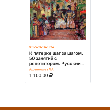
978-5-09-096332-9
К пятерке шаг за шагом.
50 занятий с
репетитором. Русский
язык. 2-4 класс.
Ахременкова Л.А.
1 100.00
В КОРЗИНУ
КУПИТЬ НА OZON