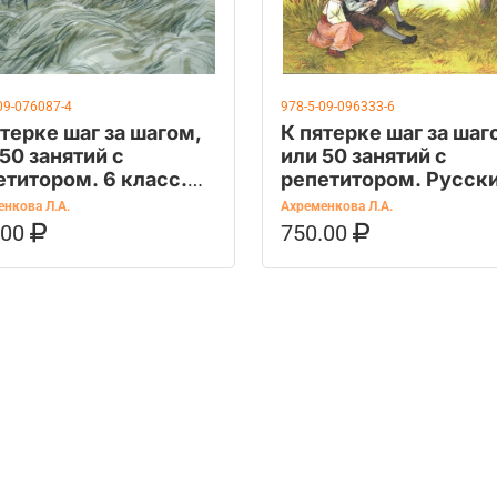
09-076087-4
978-5-09-096333-6
ятерке шаг за шагом,
К пятерке шаг за шаг
50 занятий с
или 50 занятий с
етитором. 6 класс.
репетитором. Русск
бное пособие
язык. 5 класс /
нкова Л.А.
Ахременкова Л.А.
Ахременкова Л.А. /
.00
750.00
ОРЗИНУ
КУПИТЬ НА OZON
В КОРЗИНУ
КУПИТЬ НА 