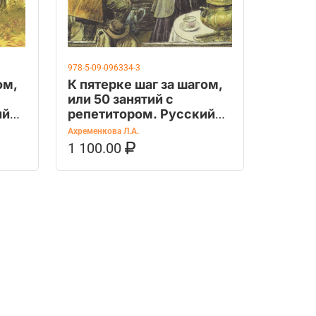
978-5-09-096334-3
ом,
К пятерке шаг за шагом,
или 50 занятий с
ий
репетитором. Русский
язык. 8 класс /
Ахременкова Л.А.
Ахременкова Л.А. /
1 100.00
OZON
В КОРЗИНУ
КУПИТЬ НА OZON