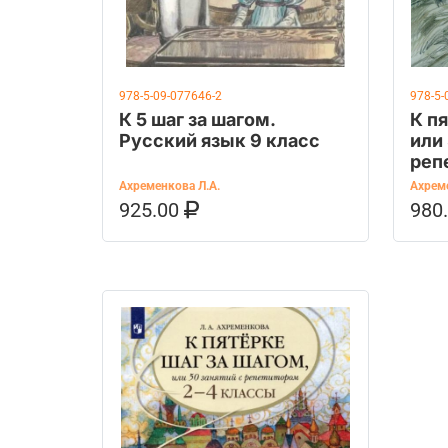
978-5-09-077646-2
978-5-
К 5 шаг за шагом.
К п
Русский язык 9 класс
или 
реп
Уче
Ахременкова Л.А.
Ахреме
925.00
980
В КОРЗИНУ
КУПИТЬ НА OZON
В К