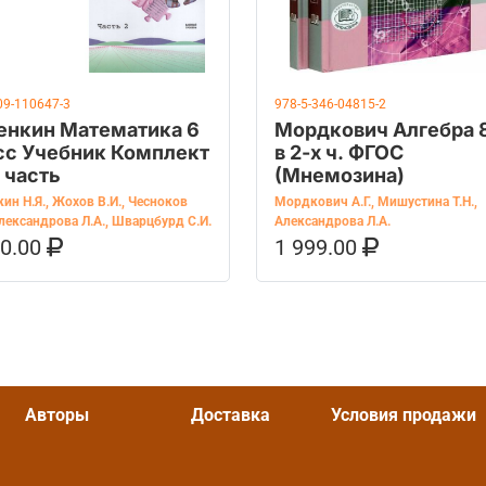
09-110647-3
978-5-346-04815-2
енкин Математика 6
Мордкович Алгебра 
сс Учебник Комплект
в 2-х ч. ФГОС
2 часть
(Мнемозина)
ин Н.Я.
,
Жохов В.И.
,
Чесноков
Мордкович А.Г.
,
Мишустина Т.Н.
,
лександрова Л.А.
,
Шварцбурд С.И.
Александрова Л.А.
90.00
1 999.00
ОРЗИНУ
КУПИТЬ НА OZON
В КОРЗИНУ
КУПИТЬ НА 
Авторы
Доставка
Условия продажи