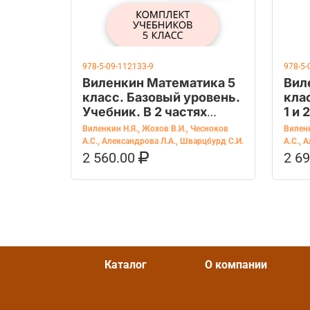
978-5-09-112133-9
978-5-
Виленкин Математика 5
Вил
класс. Базовый уровень.
кла
Учебник. В 2 частях
1 и 
новый ФГОС.(Просв.)
Виленкин Н.Я.
,
Жохов В.И.
,
Чесноков
Виленк
А.С.
,
Александрова Л.А.
,
Шварцбурд С.И.
А.С.
,
А
2 560.00
2 6
В КОРЗИНУ
КУПИТЬ НА OZON
В К
Каталог
О компании