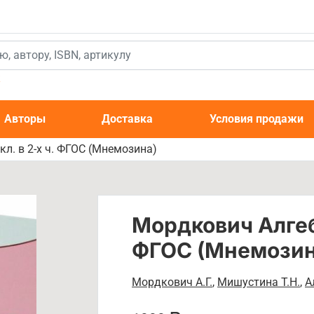
к
Авторы
Доставка
Условия продажи
л. в 2-х ч. ФГОС (Мнемозина)
Мордкович Алгебр
ФГОС (Мнемозин
Мордкович А.Г.
,
Мишустина Т.Н.
,
А