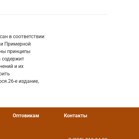
исан в соответствии
 и Примерной
аны принципы
а содержит
нений и их
оить
я.26-е издание,
Оптовикам
Контакты