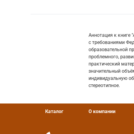
Аннотация к книге "
с требованиями Фед
образовательной п
проблемного, разв
практический матер
значительный объём
индивидуальную обр
стереотипное.
Каталог
О компании