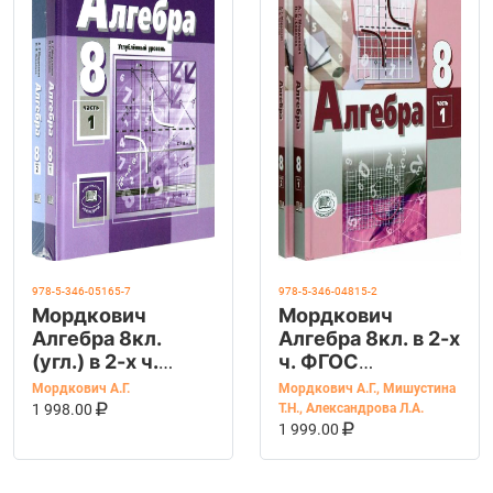
978-5-346-05165-7
978-5-346-04815-2
Мордкович
Мордкович
Алгебра 8кл.
Алгебра 8кл. в 2-х
(угл.) в 2-х ч.
ч. ФГОС
ФГОС
(Мнемозина)
Мордкович А.Г.
Мордкович А.Г.
,
Мишустина
(Мнемозина)
В КОРЗИНУ
КУПИТЬ НА OZON
1 998.00
Т.Н.
,
Александрова Л.А.
В КОРЗИНУ
КУПИТЬ НА OZ
1 999.00