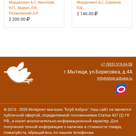
ФГОС
(Мнемозина)
Мордкович А.Г.
,
Николаев
Мордкович А.Г.
,
Семенов
(Мнемозина)
Н.П.
,
Звавич Л.И.
,
П.В.
В КОРЗИНУ
КУПИТЬ НА OZ
Рязановский А.Р.
2 140.00
В КОРЗИНУ
КУПИТЬ НА OZON
2 200.00
+7 (905) 519-04-58
г.Мытищи, ул.Борисовка, д.4А
info@shop-azbuka.ru
© 2013 - 2026 Интернет-магазин "Клуб Азбука". Наш сайт не является
публичной офертой, определяемой положениями Статьи 437 (2) ГК
РФ., а носит исключительно информационный характер. Для
получения точной информации о наличии и стоимости товара,
пожалуйста, обращайтесь по нашим телефонам.